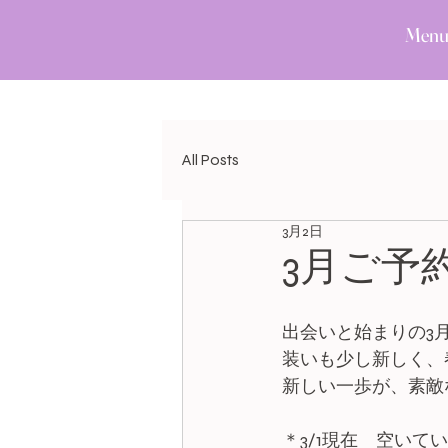
Men
All Posts
3月2日
3月ご予
出会いと始まりの3月
装いも少し新しく、
新しい一歩が、素敵
＊3/1現在　空いて